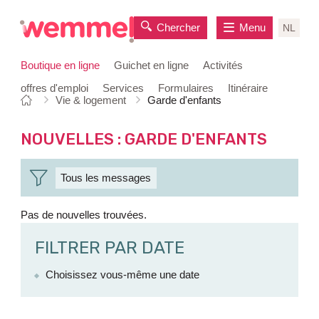
Chercher
Menu
NL
Boutique en ligne
Guichet en ligne
Activités
offres d'emploi
Services
Formulaires
Itinéraire
Vous
Page
Vie & logement
Garde d'enfants
au
êtes
de
contenu
ici:
départ
NOUVELLES
: GARDE D'ENFANTS
Tous les messages
NIEUWSBERICHTEN
Pas de nouvelles trouvées.
FILTRER PAR DATE
Choisissez vous-même une date