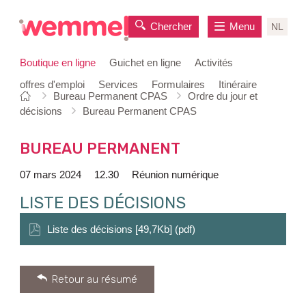
Chercher
Menu
NL
Boutique en ligne
Guichet en ligne
Activités
offres d'emploi
Services
Formulaires
Itinéraire
Vous
Page
Bureau Permanent CPAS
Ordre du jour et
au
êtes
de
décisions
Bureau Permanent CPAS
contenu
ici:
départ
BUREAU PERMANENT
07 mars 2024
12.30
Réunion numérique
LISTE DES DÉCISIONS
Liste des décisions [49,7Kb] (pdf)
Retour au résumé