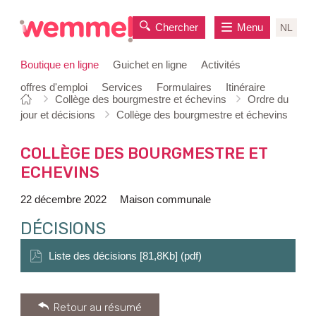
Chercher
Menu
NL
Boutique en ligne
Guichet en ligne
Activités
offres d'emploi
Services
Formulaires
Itinéraire
Vous
Page
Collège des bourgmestre et échevins
Ordre du
au
êtes
de
jour et décisions
Collège des bourgmestre et échevins
contenu
ici:
départ
COLLÈGE DES BOURGMESTRE ET
ECHEVINS
22 décembre 2022
Maison communale
DÉCISIONS
Liste des décisions [81,8Kb] (pdf)
Retour au résumé