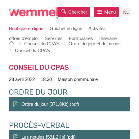
Chercher
Menu
NL
Boutique en ligne
Guichet en ligne
Activités
offres d'emploi
Services
Formulaires
Itinéraire
Vous
Page
Conseil du CPAS
Ordre du jour et décisions
au
êtes
de
Conseil du CPAS
contenu
ici:
départ
CONSEIL DU CPAS
28 avril 2022
18.30
Maison communale
ORDRE DU JOUR
Ordre du jour [371,8Kb] (pdf)
PROCÈS-VERBAL
Les notules [591,2Kb] (pdf)