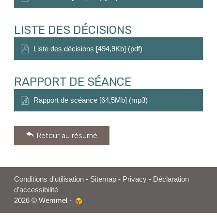
LISTE DES DÉCISIONS
Liste des décisions [494,9Kb] (pdf)
RAPPORT DE SÉANCE
Rapport de scéance [64,5Mb] (mp3)
Retour au résumé
Conditions d'utilisation
-
Sitemap
-
Privacy
-
Déclaration
d'accessibilité
2026 © Wemmel -