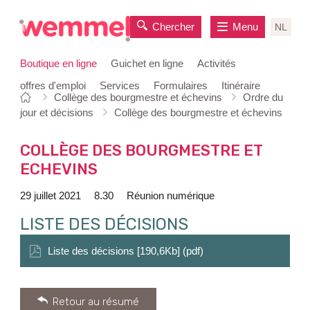
Chercher
Menu
NL
Boutique en ligne
Guichet en ligne
Activités
offres d'emploi
Services
Formulaires
Itinéraire
Vous
Page
Collège des bourgmestre et échevins
Ordre du
au
êtes
de
jour et décisions
Collège des bourgmestre et échevins
contenu
ici:
départ
COLLÈGE DES BOURGMESTRE ET
ECHEVINS
29 juillet 2021
8.30
Réunion numérique
LISTE DES DÉCISIONS
Liste des décisions [190,6Kb] (pdf)
Retour au résumé