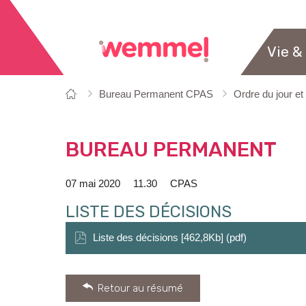
Vie &
Vous
Page
Bureau Permanent CPAS
Ordre du jour et
êtes
de
ici:
départ
BUREAU PERMANENT
07 mai 2020
11.30
CPAS
LISTE DES DÉCISIONS
Liste des décisions [462,8Kb] (pdf)
Retour au résumé