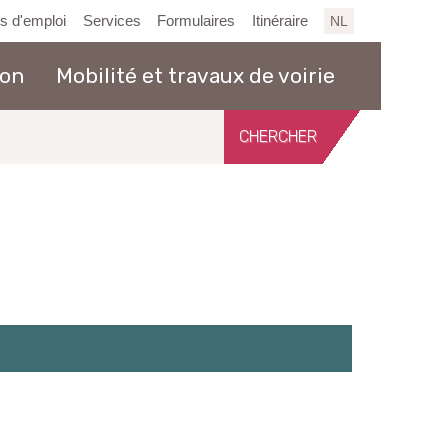
es d'emploi
Services
Formulaires
Itinéraire
NL
ion
Mobilité et travaux de voirie
Chercher
sur
le
site