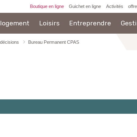
Boutique en ligne
Guichet en ligne
Activités
offr
 logement
Loisirs
Entreprendre
Gest
 décisions
Bureau Permanent CPAS
au
contenu