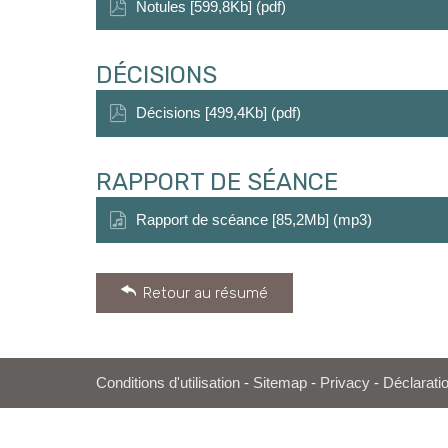
Notules [599,8Kb] (pdf)
DÉCISIONS
Décisions [499,4Kb] (pdf)
RAPPORT DE SÉANCE
Rapport de scéance [85,2Mb] (mp3)
Retour au résumé
Conditions d'utilisation
-
Sitemap
-
Privacy
-
Déclaratio