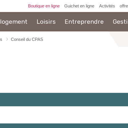
Boutique en ligne
Guichet en ligne
Activités
offr
 logement
Loisirs
Entreprendre
Gest
ns
Conseil du CPAS
au
contenu