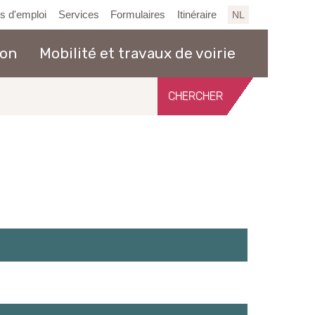
es d'emploi
Services
Formulaires
Itinéraire
NL
ion
Mobilité et travaux de voirie
Chercher
sur
le
site