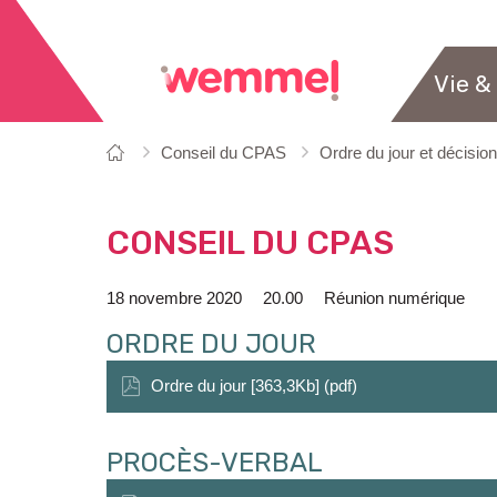
Vie &
Vous
Page
Conseil du CPAS
Ordre du jour et décisio
êtes
de
ici:
départ
CONSEIL DU CPAS
18 novembre 2020
20.00
Réunion numérique
ORDRE DU JOUR
Ordre du jour [363,3Kb] (pdf)
PROCÈS-VERBAL