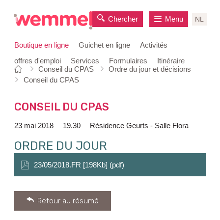
Chercher
Menu
NL
Boutique en ligne
Guichet en ligne
Activités
offres d'emploi
Services
Formulaires
Itinéraire
Vous
Page
Conseil du CPAS
Ordre du jour et décisions
au
êtes
de
Conseil du CPAS
contenu
ici:
départ
CONSEIL DU CPAS
23 mai 2018
19.30
Résidence Geurts - Salle Flora
ORDRE DU JOUR
23/05/2018.FR [198Kb] (pdf)
Retour au résumé