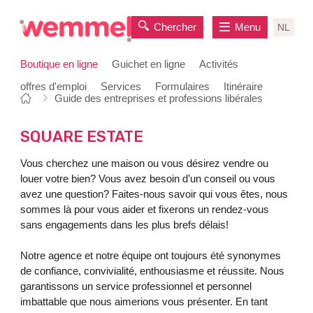
Chercher
Menu
NL
Boutique en ligne
Guichet en ligne
Activités
offres d'emploi
Services
Formulaires
Itinéraire
Vous
Page
Guide des entreprises et professions libérales
au
êtes
de
contenu
ici:
départ
SQUARE ESTATE
Vous cherchez une maison ou vous désirez vendre ou
louer votre bien? Vous avez besoin d’un conseil ou vous
avez une question? Faites-nous savoir qui vous êtes, nous
sommes là pour vous aider et fixerons un rendez-vous
sans engagements dans les plus brefs délais!
Notre agence et notre équipe ont toujours été synonymes
de confiance, convivialité, enthousiasme et réussite. Nous
garantissons un service professionnel et personnel
imbattable que nous aimerions vous présenter. En tant