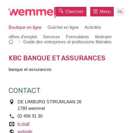
Chercher
Menu
NL
Boutique en ligne
Guichet en ligne
Activités
offres d'emploi
Services
Formulaires
Itinéraire
Vous
Page
Guide des entreprises et professions libérales
au
êtes
de
contenu
ici:
départ
KBC BANQUE ET ASSURANCES
banque et assurances
CONTACT
adres
DE LIMBURG STIRUMLAAN 26
1780
wemmel
tél.
02 456 91 30
e-mail
e-mail
website
website