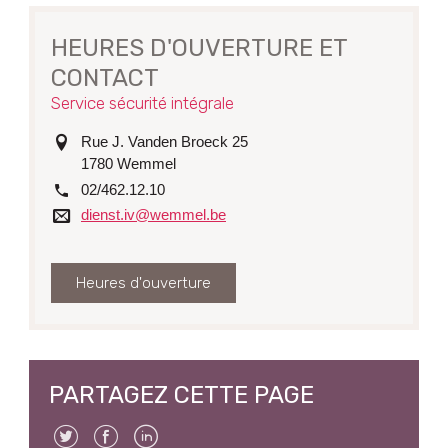
HEURES D'OUVERTURE ET
CONTACT
Service sécurité intégrale
adresse
Rue J. Vanden Broeck 25
1780
Wemmel
tél.
02/462.12.10
Courriel
dienst.iv@wemmel.be
Heures d'ouverture
PARTAGEZ CETTE PAGE
Twitter
Facebook
Linkedin