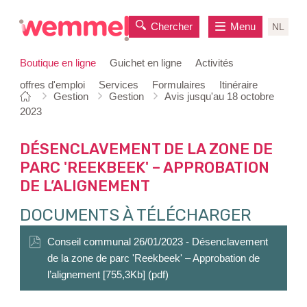
Chercher
Menu
NL
Boutique en ligne
Guichet en ligne
Activités
offres d'emploi
Services
Formulaires
Itinéraire
Vous
Page
Gestion
Gestion
Avis jusqu'au 18 octobre
au
êtes
de
2023
contenu
ici:
départ
DÉSENCLAVEMENT DE LA ZONE DE
PARC 'REEKBEEK' – APPROBATION
DE L’ALIGNEMENT
DOCUMENTS À TÉLÉCHARGER
Conseil communal 26/01/2023 - Désenclavement
de la zone de parc 'Reekbeek' – Approbation de
l’alignement [755,3Kb] (pdf)