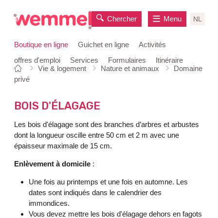
Chercher
Menu
NL
Boutique en ligne
Guichet en ligne
Activités
offres d'emploi
Services
Formulaires
Itinéraire
Vous
Page
Vie & logement
Nature et animaux
Domaine
au
êtes
de
privé
contenu
ici:
départ
BOIS D'ÉLAGAGE
Les bois d'élagage sont des branches d’arbres et arbustes
dont la longueur oscille entre 50 cm et 2 m avec une
épaisseur maximale de 15 cm.
Enlèvement à domicile
:
Une fois au printemps et une fois en automne. Les
dates sont indiqués dans le calendrier des
immondices.
Vous devez mettre les bois d'élagage dehors en fagots