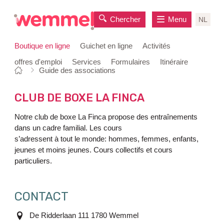
Chercher
Menu
NL
Boutique en ligne
Guichet en ligne
Activités
offres d'emploi
Services
Formulaires
Itinéraire
Vous
Page
Guide des associations
au
êtes
de
contenu
ici:
départ
CLUB DE BOXE LA FINCA
Notre club de boxe La Finca propose des entraînements
dans un cadre familial. Les cours
s’adressent à tout le monde: hommes, femmes, enfants,
jeunes et moins jeunes. Cours collectifs et cours
particuliers.
CONTACT
adresse
De Ridderlaan 111
1780
Wemmel