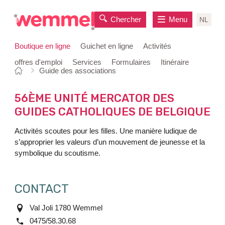
Chercher
Menu
NL
Boutique en ligne
Guichet en ligne
Activités
offres d'emploi
Services
Formulaires
Itinéraire
Vous
Page
Guide des associations
au
êtes
de
contenu
ici:
départ
56ÈME UNITÉ MERCATOR DES
GUIDES CATHOLIQUES DE BELGIQUE
Activités scoutes pour les filles. Une manière ludique de
s’approprier les valeurs d’un mouvement de jeunesse et la
symbolique du scoutisme.
CONTACT
adresse
Val Joli
1780
Wemmel
tél.
0475/58.30.68