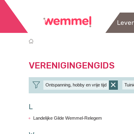
Leve
Je
Startpagina
bent
hier:
VERENIGINGENGIDS
Ontspanning, hobby en vrije tijd
Tuin
verwijder
filter
L
Landelijke Gilde Wemmel-Relegem