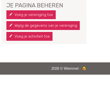
JE PAGINA BEHEREN
Voeg je vereniging toe
Wijzig de gegevens van je vereniging
Voeg je activiteit toe
2026 © Wemmel -