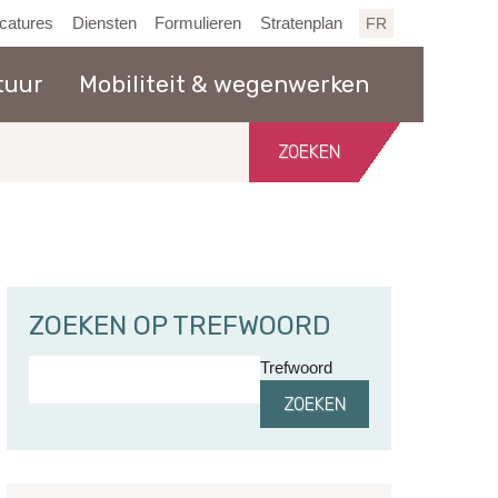
catures
Diensten
Formulieren
Stratenplan
FR
tuur
Mobiliteit & wegenwerken
Zoeken
in
de
website
ZOEKEN OP TREFWOORD
Trefwoord