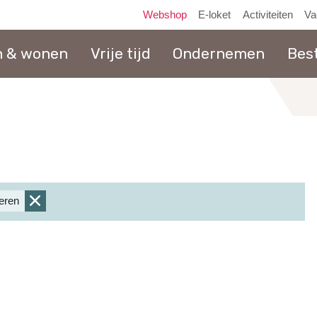
Webshop
E-loket
Activiteiten
Va
n & wonen
Vrije tijd
Ondernemen
Bes
naar
inhoud
ieren
verwijder
filter