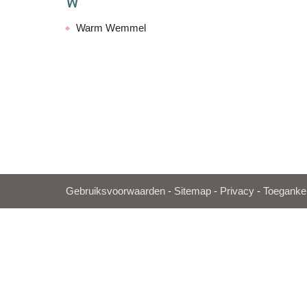
W
Warm Wemmel
Gebruiksvoorwaarden
-
Sitemap
-
Privacy
-
Toegankel