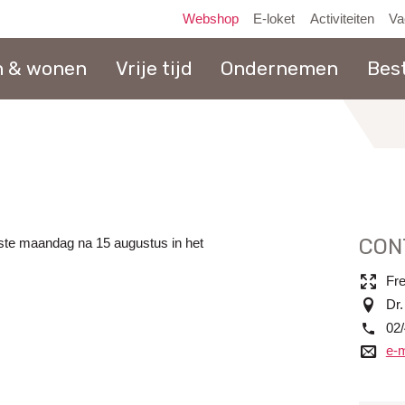
Webshop
E-loket
Activiteiten
Va
n & wonen
Vrije tijd
Ondernemen
Bes
naar
inhoud
CON
rste maandag na 15 augustus in het
naam
Fr
adres
Dr.
tel.
02/
e-mail
e-m