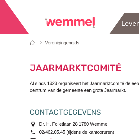
Leve
Je
Startpagina
Verenigingengids
bent
hier:
JAARMARKTCOMITÉ
Al sinds 1923 organiseert het Jaarmarktcomité de ee
centrum van de gemeente een grote Jaarmarkt.
CONTACTGEGEVENS
adres
Dr. H. Folletlaan 28
1780
Wemmel
tel.
02/462.05.45 (tijdens de kantooruren)