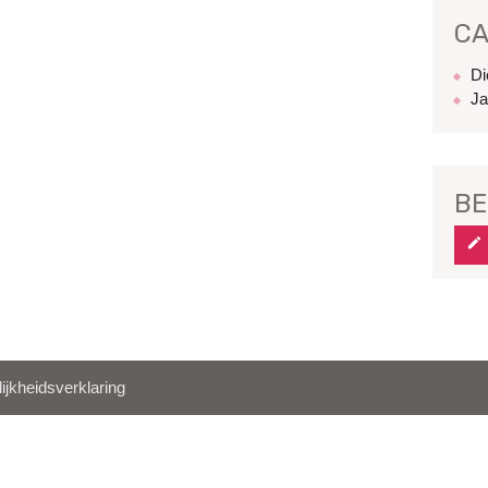
CA
Di
Ja
BE
ijkheidsverklaring