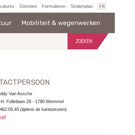
catures
Diensten
Formulieren
Stratenplan
FR
tuur
Mobiliteit & wegenwerken
Zoeken
in
de
website
TACTPERSOON
eddy Van Assche
 H. Folletlaan 28 - 1780 Wemmel
462.05.45 (tijdens de kantooruren)
ail