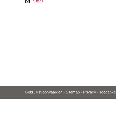
e-mail
e-mail
Gebruiksvoorwaarden
-
Sitemap
-
Privacy
-
Toegankel