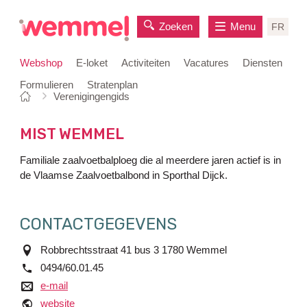
Zoeken
Menu
FR
Webshop
E-loket
Activiteiten
Vacatures
Diensten
Formulieren
Stratenplan
Je
Startpagina
Verenigingengids
naar
bent
inhoud
hier:
MIST WEMMEL
Familiale zaalvoetbalploeg die al meerdere jaren actief is in
de Vlaamse Zaalvoetbalbond in Sporthal Dijck.
CONTACTGEGEVENS
adres
Robbrechtsstraat 41 bus 3
1780
Wemmel
tel.
0494/60.01.45
e-mail
e-mail
website
website