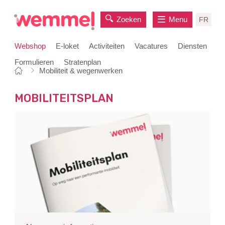
Zoeken
Menu
FR
Webshop
E-loket
Activiteiten
Vacatures
Diensten
Formulieren
Stratenplan
Je
Startpagina
Mobiliteit & wegenwerken
naar
bent
inhoud
hier:
MOBILITEITSPLAN