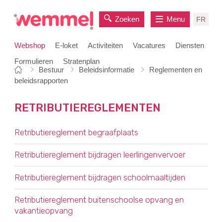
Zoeken
Menu
FR
Webshop
E-loket
Activiteiten
Vacatures
Diensten
Formulieren
Stratenplan
Je
Startpagina
Bestuur
Beleidsinformatie
Reglementen en
naar
bent
beleidsrapporten
inhoud
hier:
RETRIBUTIEREGLEMENTEN
OVERZICHT
Retributiereglement begraafplaats
Retributiereglement bijdragen leerlingenvervoer
Retributiereglement bijdragen schoolmaaltijden
Retributiereglement buitenschoolse opvang en
vakantieopvang