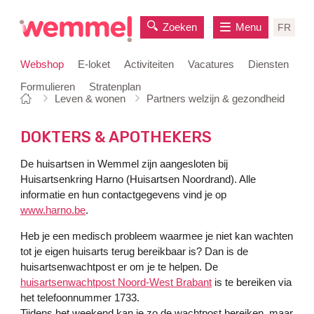
Zoeken
Menu
FR
Webshop
E-loket
Activiteiten
Vacatures
Diensten
Formulieren
Stratenplan
Je
Startpagina
Leven & wonen
Partners welzijn & gezondheid
naar
bent
inhoud
hier:
DOKTERS & APOTHEKERS
De huisartsen in Wemmel zijn aangesloten bij
Huisartsenkring Harno (Huisartsen Noordrand). Alle
informatie en hun contactgegevens vind je op
www.harno.be
.
Heb je een medisch probleem waarmee je niet kan wachten
tot je eigen huisarts terug bereikbaar is? Dan is de
huisartsenwachtpost er om je te helpen. De
huisartsenwachtpost Noord-West Brabant
is te bereiken via
het telefoonnummer 1733.
Tijdens het weekend kan je zo de wachtpost bereiken, maar