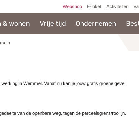
Webshop
E-loket
Activiteiten
Va
n & wonen
Vrije tijd
Ondernemen
Bes
omein
naar
inhoud
n werking in Wemmel. Vanaf nu kan je jouw gratis groene gevel
gedeelte van de openbare weg, tegen de perceelsgrens/rooilijn.