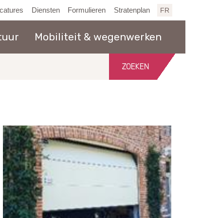
catures
Diensten
Formulieren
Stratenplan
FR
tuur
Mobiliteit & wegenwerken
Zoeken
in
de
website