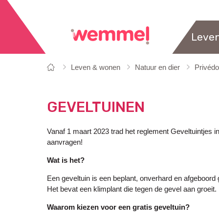
Leve
Je
Startpagina
Leven & wonen
Natuur en dier
Privéd
bent
hier:
GEVELTUINEN
Vanaf 1 maart 2023 trad het reglement Geveltuintjes i
aanvragen!
Wat is het?
Een geveltuin is een beplant, onverhard en afgeboord 
Het bevat een klimplant die tegen de gevel aan groeit.
Waarom kiezen voor een gratis geveltuin?