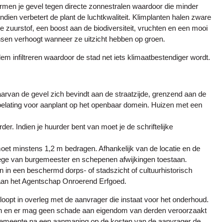
men je gevel tegen directe zonnestralen waardoor die minder
ien verbetert de plant de luchtkwaliteit. Klimplanten halen zware
ze zuurstof, een boost aan de biodiversiteit, vruchten en een mooi
nsen verhoogt wanneer ze uitzicht hebben op groen.
em infiltreren waardoor de stad net iets klimaatbestendiger wordt.
rvan de gevel zich bevindt aan de straatzijde, grenzend aan de
toelating voor aanplant op het openbaar domein. Huizen met een
er. Indien je huurder bent van moet je de schriftelijke
oet minstens 1,2 m bedragen. Afhankelijk van de locatie en de
llege van burgemeester en schepenen afwijkingen toestaan.
n een beschermd dorps- of stadszicht of cultuurhistorisch
aan het Agentschap Onroerend Erfgoed.
rloopt in overleg met de aanvrager die instaat voor het onderhoud.
en en er mag geen schade aan eigendom van derden veroorzaakt
gemeente na een aanmaning op de kosten van de aanvrager de