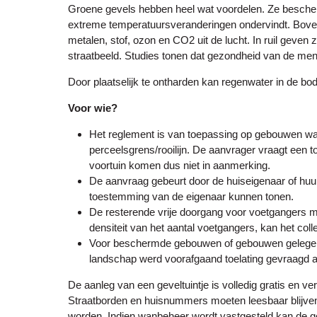
Groene gevels hebben heel wat voordelen. Ze bescher
extreme temperatuursveranderingen ondervindt. Bovend
metalen, stof, ozon en CO2 uit de lucht. In ruil geven 
straatbeeld. Studies tonen dat gezondheid van de me
Door plaatselijk te ontharden kan regenwater in de bod
Voor wie?
Het reglement is van toepassing op gebouwen waa
perceelsgrens/rooilijn. De aanvrager vraagt een 
voortuin komen dus niet in aanmerking.
De aanvraag gebeurt door de huiseigenaar of huurd
toestemming van de eigenaar kunnen tonen.
De resterende vrije doorgang voor voetgangers m
densiteit van het aantal voetgangers, kan het co
Voor beschermde gebouwen of gebouwen gelegen i
landschap werd voorafgaand toelating gevraagd 
De aanleg van een geveltuintje is volledig gratis en ve
Straatborden en huisnummers moeten leesbaar blijv
worden. Indien wanbeheer wordt vastgesteld kan de 