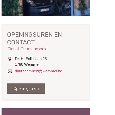
OPENINGSUREN EN
CONTACT
Dienst Duurzaamheid
adres
Dr. H. Folletlaan 28
1780
Wemmel
e-
duurzaamheid@wemmel.be
mail
Openingsuren