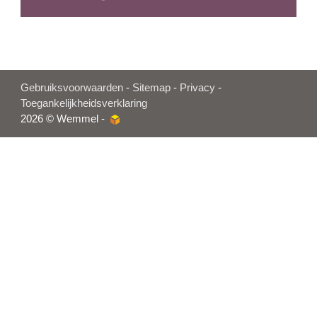
Gebruiksvoorwaarden
-
Sitemap
-
Privacy
-
Toegankelijkheidsverklaring
2026 © Wemmel -