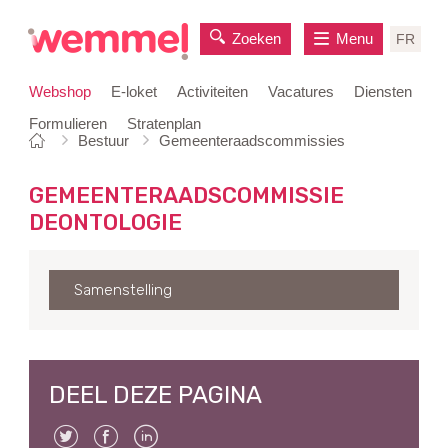
Zoeken
Menu
FR
Webshop
E-loket
Activiteiten
Vacatures
Diensten
Formulieren
Stratenplan
Je
Startpagina
Bestuur
Gemeenteraadscommissies
naar
bent
inhoud
hier:
GEMEENTERAADSCOMMISSIE
DEONTOLOGIE
Samenstelling
DEEL DEZE PAGINA
Twitter
Facebook
Linkedin