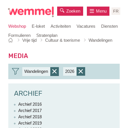
Zoeken
Menu
FR
Webshop
E-loket
Activiteiten
Vacatures
Diensten
Formulieren
Stratenplan
Je
Startpagina
Vrije tijd
Cultuur & toerisme
Wandelingen
naar
bent
inhoud
hier:
MEDIA
Wandelingen
2026
verwijder
verwijder
filter
filter
ARCHIEF
Archief 2016
Archief 2017
Archief 2018
Archief 2019