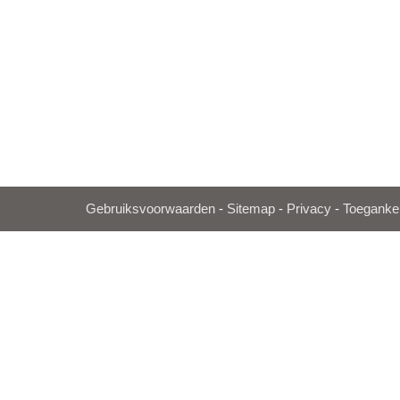
Gebruiksvoorwaarden
-
Sitemap
-
Privacy
-
Toegankel