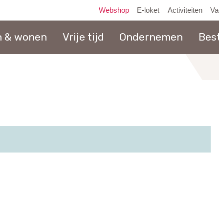
Webshop
E-loket
Activiteiten
Va
n & wonen
Vrije tijd
Ondernemen
Bes
naar
inhoud