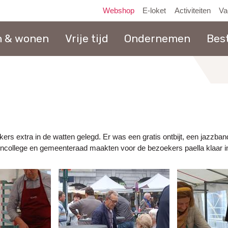
Webshop
E-loket
Activiteiten
Va
n & wonen
Vrije tijd
Ondernemen
Bes
naar
inhoud
ers extra in de watten gelegd. Er was een gratis ontbijt, een jazz
college en gemeenteraad maakten voor de bezoekers paella klaar in