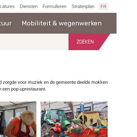
catures
Diensten
Formulieren
Stratenplan
FR
tuur
Mobiliteit & wegenwerken
Zoeken
in
de
website
band zorgde voor muziek en de gemeente deelde mokken
 een pop-uprestaurant.