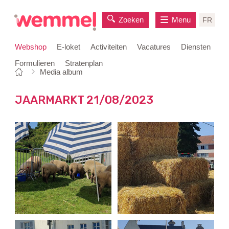
Zoeken
Menu
FR
Webshop
E-loket
Activiteiten
Vacatures
Diensten
Formulieren
Stratenplan
Je
Startpagina
Media album
naar
bent
inhoud
hier:
JAARMARKT 21/08/2023