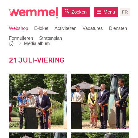
Zoeken
Menu
FR
Webshop
E-loket
Activiteiten
Vacatures
Diensten
Formulieren
Stratenplan
Je
Startpagina
Media album
naar
bent
inhoud
hier:
21 JULI-VIERING