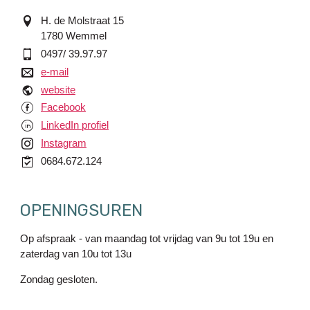
adres
H. de Molstraat 15
1780
Wemmel
GSM
0497/ 39.97.97
e-mail
e-mail
website
website
Facebook
Facebook
LinkedIn
LinkedIn profiel
Instagram
Instagram
Handelsregister2
0684.672.124
OPENINGSUREN
Op afspraak - van maandag tot vrijdag van 9u tot 19u en
zaterdag van 10u tot 13u
Zondag gesloten.