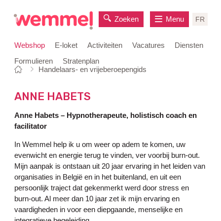
Zoeken
Menu
FR
Webshop
E-loket
Activiteiten
Vacatures
Diensten
Formulieren
Stratenplan
Je
Startpagina
Handelaars- en vrijeberoepengids
naar
bent
inhoud
hier:
ANNE HABETS
Anne Habets – Hypnotherapeute, holistisch coach en
facilitator
In Wemmel help ik u om weer op adem te komen, uw
evenwicht en energie terug te vinden, ver voorbij burn-out.
Mijn aanpak is ontstaan uit 20 jaar ervaring in het leiden van
organisaties in België en in het buitenland, en uit een
persoonlijk traject dat gekenmerkt werd door stress en
burn-out. Al meer dan 10 jaar zet ik mijn ervaring en
vaardigheden in voor een diepgaande, menselijke en
integratieve begeleiding.