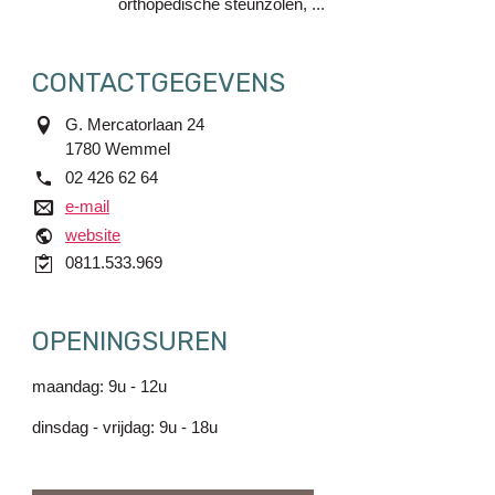
orthopedische steunzolen, ...
CONTACTGEGEVENS
adres
G. Mercatorlaan 24
1780
Wemmel
tel.
02 426 62 64
e-mail
e-mail
website
website
Handelsregister2
0811.533.969
OPENINGSUREN
maandag: 9u - 12u
dinsdag - vrijdag: 9u - 18u