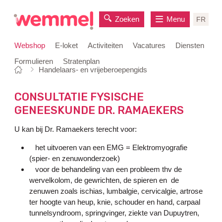
Zoeken
Menu
FR
Webshop
E-loket
Activiteiten
Vacatures
Diensten
Formulieren
Stratenplan
Je
Startpagina
Handelaars- en vrijeberoepengids
naar
bent
inhoud
hier:
CONSULTATIE FYSISCHE
GENEESKUNDE DR. RAMAEKERS
U kan bij Dr. Ramaekers terecht voor:
het uitvoeren van een EMG = Elektromyografie
(spier- en zenuwonderzoek)
voor de behandeling van een probleem thv de
wervelkolom, de gewrichten, de spieren en de
zenuwen zoals ischias, lumbalgie, cervicalgie, artrose
ter hoogte van heup, knie, schouder en hand, carpaal
tunnelsyndroom, springvinger, ziekte van Dupuytren,