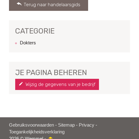
Terug naar handelaarsgids
CATEGORIE
Dokters
JE PAGINA BEHEREN
Wijzig de gegevens van je bedrijf
Gebruiksvoorwaarden
-
Sitemap
-
Privacy
-
Toegankelijkheidsverklaring
2026 © Wemmel -