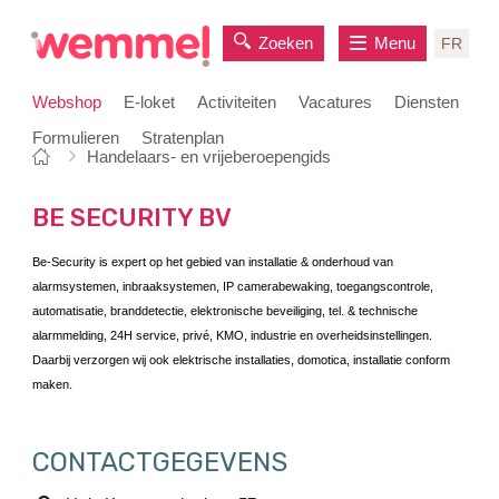
Zoeken
Menu
FR
Webshop
E-loket
Activiteiten
Vacatures
Diensten
Formulieren
Stratenplan
Je
Startpagina
Handelaars- en vrijeberoepengids
naar
bent
inhoud
hier:
BE SECURITY BV
Be-Security is expert op het gebied van installatie & onderhoud van
alarmsystemen, inbraaksystemen, IP camerabewaking, toegangscontrole,
automatisatie, branddetectie, elektronische beveiliging, tel. & technische
alarmmelding, 24H service, privé, KMO, industrie en overheidsinstellingen.
Daarbij verzorgen wij ook elektrische installaties, domotica, installatie conform
maken.
CONTACTGEGEVENS