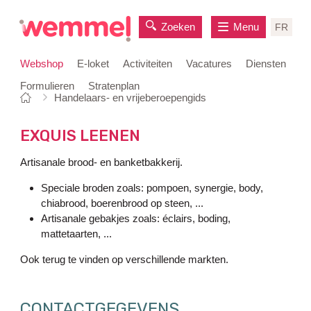
Zoeken
Menu
FR
Webshop
E-loket
Activiteiten
Vacatures
Diensten
Formulieren
Stratenplan
Je
Startpagina
Handelaars- en vrijeberoepengids
naar
bent
inhoud
hier:
EXQUIS LEENEN
Artisanale brood- en banketbakkerij.
Speciale broden zoals: pompoen, synergie, body,
chiabrood, boerenbrood op steen, ...
Artisanale gebakjes zoals: éclairs, boding,
mattetaarten, ...
Ook terug te vinden op verschillende markten.
CONTACTGEGEVENS