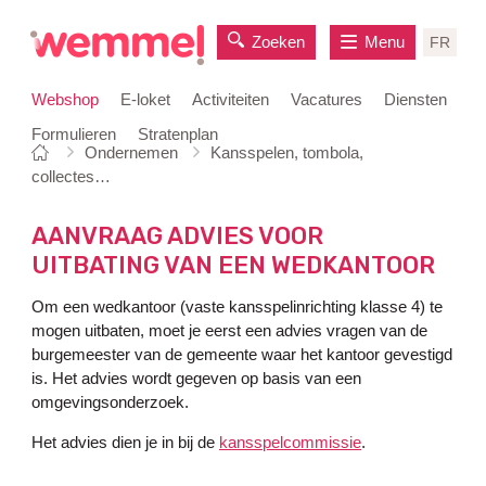
Zoeken
Menu
FR
Webshop
E-loket
Activiteiten
Vacatures
Diensten
Formulieren
Stratenplan
Je
Startpagina
Ondernemen
Kansspelen, tombola,
naar
bent
collectes…
inhoud
hier:
AANVRAAG ADVIES VOOR
UITBATING VAN EEN WEDKANTOOR
Om een wedkantoor (vaste kansspelinrichting klasse 4) te
mogen uitbaten, moet je eerst een advies vragen van de
burgemeester van de gemeente waar het kantoor gevestigd
is. Het advies wordt gegeven op basis van een
omgevingsonderzoek.
Het advies dien je in bij de
kansspelcommissie
.