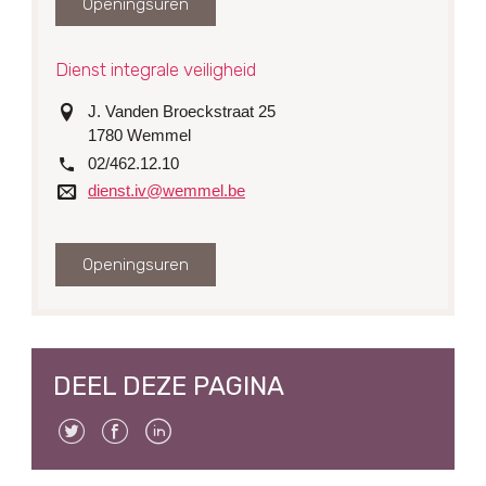
Openingsuren
Dienst integrale veiligheid
adres
J. Vanden Broeckstraat 25
1780
Wemmel
tel.
02/462.12.10
e-
dienst.iv@wemmel.be
mail
Openingsuren
DEEL DEZE PAGINA
Twitter
Facebook
Linkedin