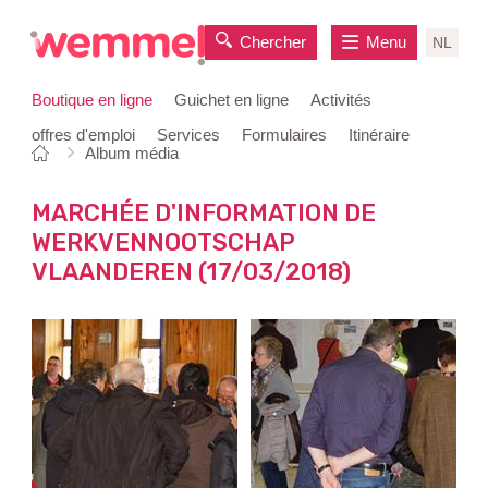
Chercher
Menu
NL
Boutique en ligne
Guichet en ligne
Activités
offres d'emploi
Services
Formulaires
Itinéraire
Vous
Page
Album média
au
êtes
de
contenu
ici:
départ
MARCHÉE D'INFORMATION DE
WERKVENNOOTSCHAP
VLAANDEREN (17/03/2018)