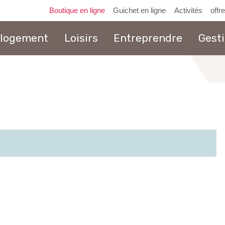
Boutique en ligne
Guichet en ligne
Activités
offr
 logement
Loisirs
Entreprendre
Gest
au
contenu