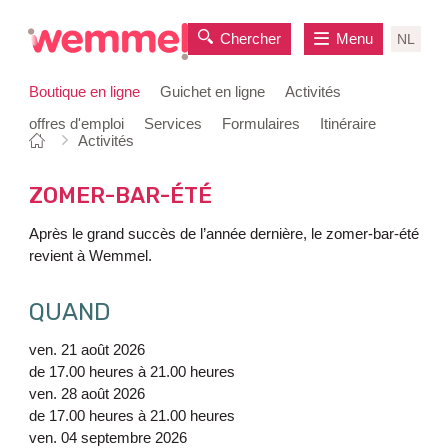
Chercher
Menu
NL
Boutique en ligne
Guichet en ligne
Activités
offres d'emploi
Services
Formulaires
Itinéraire
Vous
Page
Activités
au
êtes
de
contenu
ici:
départ
ZOMER-BAR-ÉTÉ
Après le grand succès de l’année dernière, le zomer-bar-été
revient à Wemmel.
QUAND
ven. 21 août 2026
de
17.00 heures
à
21.00 heures
ven. 28 août 2026
de
17.00 heures
à
21.00 heures
ven. 04 septembre 2026