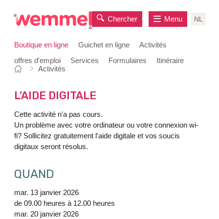
Chercher
Menu
NL
Boutique en ligne
Guichet en ligne
Activités
offres d'emploi
Services
Formulaires
Itinéraire
Vous
Page
Activités
au
êtes
de
contenu
ici:
départ
L’AIDE DIGITALE
Cette activité n'a pas cours.
Un problème avec votre ordinateur ou votre connexion wi-
fi? Sollicitez gratuitement l'aide digitale et vos soucis
digitaux seront résolus.
QUAND
mar. 13 janvier 2026
de
09.00 heures
à
12.00 heures
mar. 20 janvier 2026